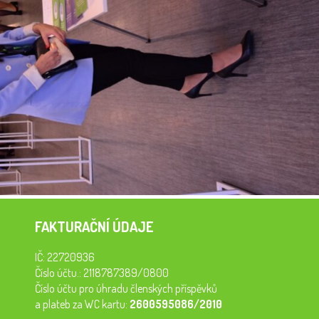
FAKTURAČNÍ ÚDAJE
IČ: 22720936
Číslo účtu.: 2118787389/0800
Číslo účtu pro úhradu členských příspěvků
a plateb za WC kartu:
2600595086/2010