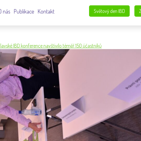
O nás
Publikace
Kontakt
Světový den IBD
clavské IBD konference navštívilo téměř 150 účastníků