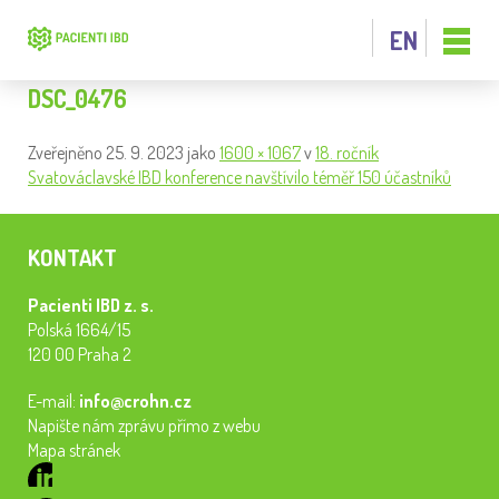
EN
DSC_0476
Zveřejněno
25. 9. 2023
jako
1600 × 1067
v
18. ročník
Svatováclavské IBD konference navštívilo téměř 150 účastníků
KONTAKT
Pacienti IBD z. s.
Polská 1664/15
120 00 Praha 2
E-mail:
info@crohn.cz
Napište nám zprávu přímo z webu
Mapa stránek