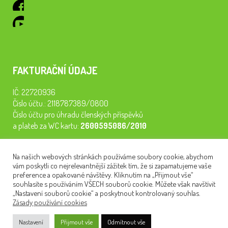
FAKTURAČNÍ ÚDAJE
IČ: 22720936
Číslo účtu.: 2118787389/0800
Číslo účtu pro úhradu členských příspěvků
a plateb za WC kartu:
2600595086/2010
Staňte se členem našeho spolku. Za
200 Kč/rok
získáte vstup na
Na našich webových stránkách používáme soubory cookie, abychom
semináře, konferenci, plavbu na lodi a WC kartu. Z peněz
vám poskytli co nejrelevantnější zážitek tím, že si zapamatujeme vaše
tiskneme odborné publikace pro pacienty.
preference a opakované návštěvy. Kliknutím na „Přijmout vše“
souhlasíte s používáním VŠECH souborů cookie. Můžete však navštívit
„Nastavení souborů cookie“ a poskytnout kontrolovaný souhlas.
Zásady používání cookies
NEWSLETTER
Nastavení
Přijmout vše
Odmítnout vše