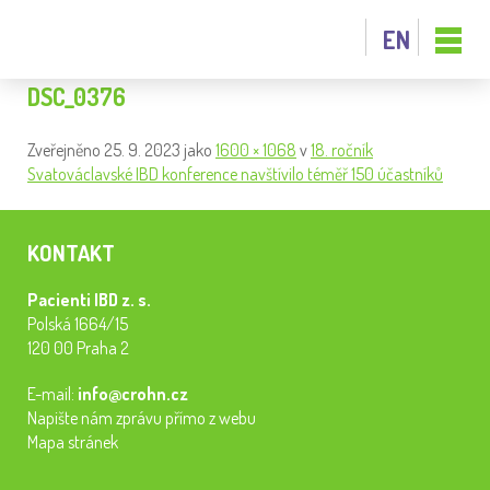
EN
DSC_0376
Zveřejněno
25. 9. 2023
jako
1600 × 1068
v
18. ročník
Svatováclavské IBD konference navštívilo téměř 150 účastníků
KONTAKT
Pacienti IBD z. s.
Polská 1664/15
120 00 Praha 2
E-mail:
info@crohn.cz
Napište nám zprávu přímo z webu
Mapa stránek