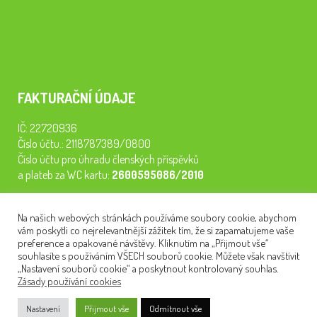
FAKTURAČNÍ ÚDAJE
IČ: 22720936
Číslo účtu.: 2118787389/0800
Číslo účtu pro úhradu členských příspěvků
a plateb za WC kartu:
2600595086/2010
Staňte se členem našeho spolku. Za
200 Kč/rok
získáte vstup na
Na našich webových stránkách používáme soubory cookie, abychom
semináře, konferenci, plavbu na lodi a WC kartu. Z peněz
vám poskytli co nejrelevantnější zážitek tím, že si zapamatujeme vaše
tiskneme odborné publikace pro pacienty.
preference a opakované návštěvy. Kliknutím na „Přijmout vše“
souhlasíte s používáním VŠECH souborů cookie. Můžete však navštívit
„Nastavení souborů cookie“ a poskytnout kontrolovaný souhlas.
Zásady používání cookies
NEWSLETTER
Nastavení
Přijmout vše
Odmítnout vše