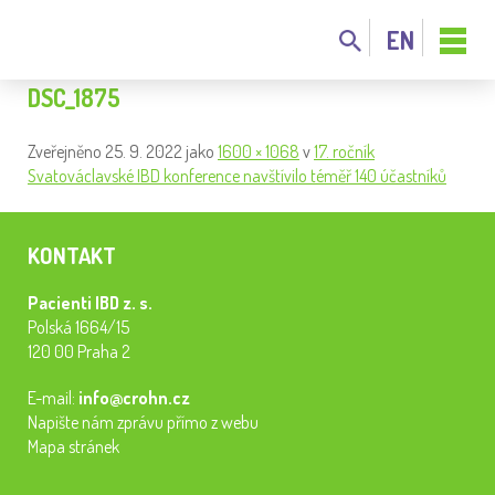
EN
DSC_1875
Zveřejněno
25. 9. 2022
jako
1600 × 1068
v
17. ročník
Svatováclavské IBD konference navštívilo téměř 140 účastníků
KONTAKT
Pacienti IBD z. s.
Polská 1664/15
120 00 Praha 2
E-mail:
info@crohn.cz
Napište nám zprávu přímo z webu
Mapa stránek