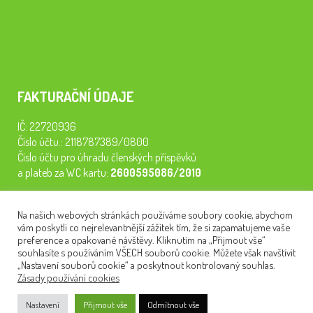
FAKTURAČNÍ ÚDAJE
IČ: 22720936
Číslo účtu.: 2118787389/0800
Číslo účtu pro úhradu členských příspěvků
a plateb za WC kartu:
2600595086/2010
Staňte se členem našeho spolku. Za
200 Kč/rok
získáte vstup na
Na našich webových stránkách používáme soubory cookie, abychom
semináře, konferenci, plavbu na lodi a WC kartu. Z peněz
vám poskytli co nejrelevantnější zážitek tím, že si zapamatujeme vaše
tiskneme odborné publikace pro pacienty.
preference a opakované návštěvy. Kliknutím na „Přijmout vše“
souhlasíte s používáním VŠECH souborů cookie. Můžete však navštívit
„Nastavení souborů cookie“ a poskytnout kontrolovaný souhlas.
Zásady používání cookies
NEWSLETTER
Nastavení
Přijmout vše
Odmítnout vše