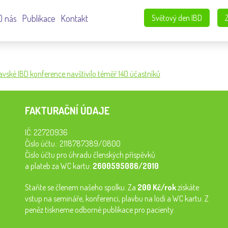
O nás
Publikace
Kontakt
Světový den IBD
lavské IBD konference navštívilo téměř 140 účastníků
FAKTURAČNÍ ÚDAJE
IČ: 22720936
Číslo účtu.: 2118787389/0800
Číslo účtu pro úhradu členských příspěvků
a plateb za WC kartu:
2600595086/2010
Staňte se členem našeho spolku. Za
200 Kč/rok
získáte
vstup na semináře, konferenci, plavbu na lodi a WC kartu. Z
peněz tiskneme odborné publikace pro pacienty.