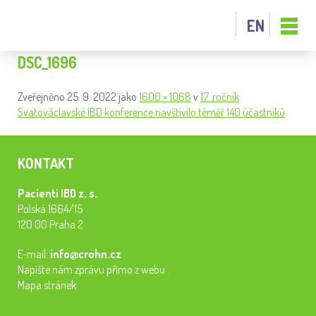
EN
DSC_1696
Zveřejněno
25. 9. 2022
jako
1600 × 1068
v
17. ročník
Svatováclavské IBD konference navštívilo téměř 140 účastníků
KONTAKT
Pacienti IBD z. s.
Polská 1664/15
120 00 Praha 2
E-mail:
info@crohn.cz
Napište nám zprávu přímo z webu
Mapa stránek