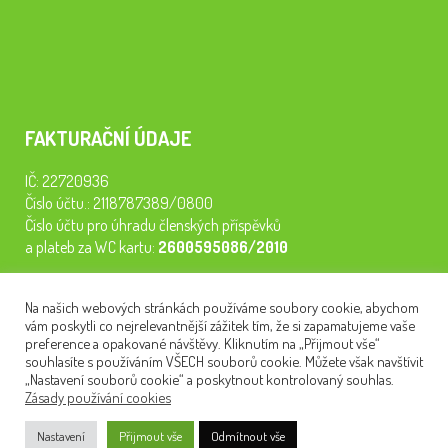
FAKTURAČNÍ ÚDAJE
IČ: 22720936
Číslo účtu.: 2118787389/0800
Číslo účtu pro úhradu členských příspěvků
a plateb za WC kartu:
2600595086/2010
Staňte se členem našeho spolku. Za
200 Kč/rok
získáte vstup na
Na našich webových stránkách používáme soubory cookie, abychom
semináře, konferenci, plavbu na lodi a WC kartu. Z peněz
vám poskytli co nejrelevantnější zážitek tím, že si zapamatujeme vaše
tiskneme odborné publikace pro pacienty.
preference a opakované návštěvy. Kliknutím na „Přijmout vše“
souhlasíte s používáním VŠECH souborů cookie. Můžete však navštívit
„Nastavení souborů cookie“ a poskytnout kontrolovaný souhlas.
Zásady používání cookies
NEWSLETTER
Nastavení
Přijmout vše
Odmítnout vše