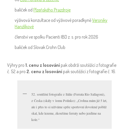
balíček od
Plzeňského Prazdroje
výživová konzultace od výživové poradkyně
Veroniky
Hanzlíkové
členství ve spolku Pacienti IBD z. s. pro rok 2026
balíček od Slovak Crohn Club
Výhry pro
1. cenu z losování
pak obdrží soutěžící z fotografie
č. 52 a pro
2. cenu z losování
pak soutěžící z fotografie č. 16.
52. soutěžní fotografie z Itálie (Ferrata Rio Sallagoni),
z Česka (skály v lomu Polínko): „Crohna mám již 5 let,
ale i přes to si užíváme spíše sportovní dovolené poblíž
skal, kde lezeme, zkoušíme ferraty nebo jezdíme na
kole.“