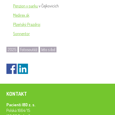
Penzion v parku
v Čejkovicích
Medirex.sk
Plzeňský Prazdroj
Sonnentor
2025
fotosoutěž
léto s ibd
KONTAKT
Pacienti IBD z. s.
Polská 1664/15