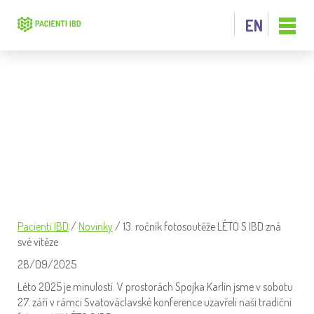
EN
13. ROČNÍK FOTOSOUTĚŽE LÉTO S IBD
ZNÁ SVÉ VÍTĚZE
Pacienti IBD
/
Novinky
/
13. ročník fotosoutěže LÉTO S IBD zná
své vítěze
28/09/2025
Léto 2025 je minulostí. V prostorách Spojka Karlín jsme v sobotu
27. září v rámci Svatováclavské konference uzavřeli naši tradiční