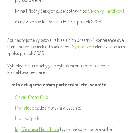
pivovaru v Plzni
kniha Příběhy českých superpotravin od
Veroniky Hanzlíkové
členství ve spolku Pacienti IBD z. s. pro rok 2026
Současně jsme vylosovali z hlasujících účastníků konference dva,
kteří obdrželi balíček od společnosti
Symprove
a členství v našem
spolku pro rok 2026.
Výherkyně, které nebyly na vyhlášení přítomné, budeme
kontaktovat e-mailem.
Tímto děkujeme našim partnerům letní soutěže:
Slovak Crohn Club
Prahalode.cz
(loď Moravia a Czechie)
hrad Kašperk
Ing. Veronika Hanzlíková
(výživové konzultace a kniha)