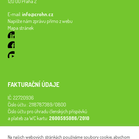
120 00 Praha 2
E-mail:
info@crohn.cz
Napište nám zprávu přímo z webu
Mapa stránek
FAKTURAČNÍ ÚDAJE
IČ: 22720936
Číslo účtu.: 2118787389/0800
Číslo účtu pro úhradu členských příspěvků
a plateb za WC kartu:
2600595086/2010
Staňte se členem našeho spolku. Za
200 Kč/rok
získáte vstup na
Na našich webových stránkách používáme soubory cookie, abychom
semináře, konferenci, plavbu na lodi a WC kartu. Z peněz