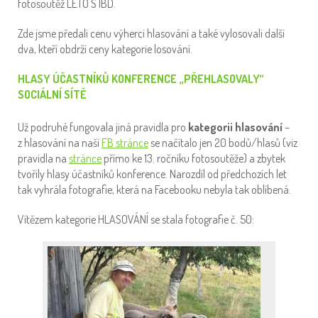
fotosoutěž LÉTO S IBD.
Zde jsme předali cenu výherci hlasování a také vylosovali další
dva, kteří obdrží ceny kategorie losování.
HLASY ÚČASTNÍKŮ KONFERENCE „PŘEHLASOVALY“
SOCIÁLNÍ SÍTĚ
Už podruhé fungovala jiná pravidla pro
kategorii hlasování
–
z hlasování na naší
FB stránce
se načítalo jen 20 bodů/hlasů (viz
pravidla na
stránce
přímo ke 13. ročníku fotosoutěže) a zbytek
tvořily hlasy účastníků konference. Narozdíl od předchozích let
tak vyhrála fotografie, která na Facebooku nebyla tak oblíbená.
Vítězem kategorie HLASOVÁNÍ se stala fotografie č. 50: