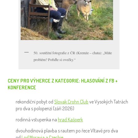
50. soutěžní fotografie z ČR (Kremže – chata): „Máte
problém? Pořiďte si ovečky.“
CENY PRO VÝHERCE Z KATEGORIE: HLASOVÁNÍ Z FB +
KONFERENCE
rekondiční pobyt od
Slovak Crohn Club
ve Vysokých Tatrách
pro dva s polopenzí (září 2026)
rodinná vstupenka na
hrad Kašperk
dvouhodinová plavba s rautem po řece Vltavě pro dva
od
Loď Moravia a Czechie