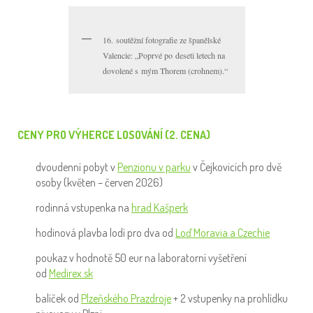
16. soutěžní fotografie ze španělské
Valencie: „Poprvé po deseti letech na
dovolené s mým Thorem (crohnem).“
CENY PRO VÝHERCE LOSOVÁNÍ (2. CENA)
dvoudenní pobyt v
Penzionu v parku
v Čejkovicích pro dvě
osoby (květen – červen 2026)
rodinná vstupenka na
hrad Kašperk
hodinová plavba lodí pro dva od
Loď Moravia a Czechie
poukaz v hodnotě 50 eur na laboratorní vyšetření
od
Medirex.sk
balíček od
Plzeňského Prazdroje
+ 2 vstupenky na prohlídku