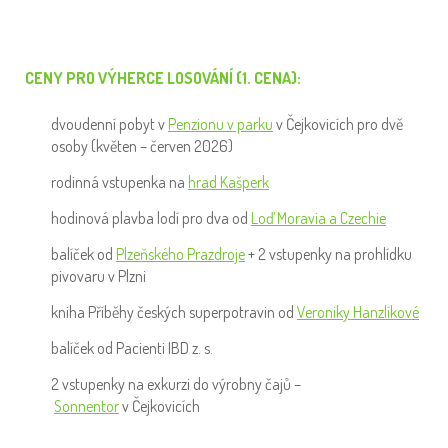
CENY PRO VÝHERCE LOSOVÁNÍ (1. CENA):
dvoudenní pobyt v
Penzionu v parku
v Čejkovicích pro dvě
osoby (květen – červen 2026)
rodinná vstupenka na
hrad Kašperk
hodinová plavba lodí pro dva od
Loď Moravia a Czechie
balíček od
Plzeňského Prazdroje
+ 2 vstupenky na prohlídku
pivovaru v Plzni
kniha Příběhy českých superpotravin od
Veroniky Hanzlíkové
balíček od Pacienti IBD z. s.
2 vstupenky na exkurzi do výrobny čajů –
Sonnentor
v Čejkovicích