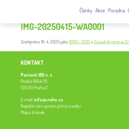
Články
Akce
Poradna
IMG-20250415-WA0001
Zveřejněno
16. 4. 2025
jako
1600 × 1200
v
Zúčastnili jsme se 
KONTAKT
Pacienti IBD z. s.
Polská 1664/15
120 00 Praha 2
E-mail:
info@crohn.cz
Napište nám zprávu přímo z webu
Mapa stránek