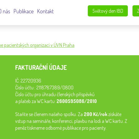
O nás
Publikace
Kontakt
Světový den IBD
Dne pacientských organizací v ÚVN Praha
FAKTURAČNÍ ÚDAJE
IČ: 22720936
Číslo účtu.: 2118787389/0800
Číslo účtu pro úhradu členských příspěvků
a plateb za WC kartu:
2600595086/2010
Staňte se členem našeho spolku. Za
200 Kč/rok
získáte
vstup na semináře, konferenci, plavbu na lodi a WC kartu. Z
peněz tiskneme odborné publikace pro pacienty.