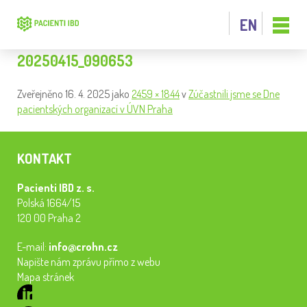
EN
20250415_090653
Zveřejněno
16. 4. 2025
jako
2459 × 1844
v
Zúčastnili jsme se Dne
pacientských organizací v ÚVN Praha
KONTAKT
Pacienti IBD z. s.
Polská 1664/15
120 00 Praha 2
E-mail:
info@crohn.cz
Napište nám zprávu přímo z webu
Mapa stránek