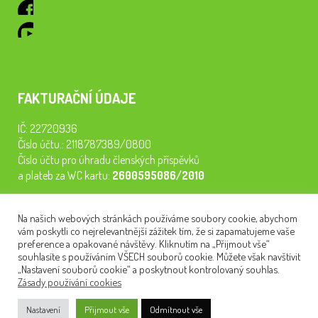
FAKTURAČNÍ ÚDAJE
IČ: 22720936
Číslo účtu.: 2118787389/0800
Číslo účtu pro úhradu členských příspěvků
a plateb za WC kartu:
2600595086/2010
Staňte se členem našeho spolku. Za
200 Kč/rok
získáte vstup na
Na našich webových stránkách používáme soubory cookie, abychom
semináře, konferenci, plavbu na lodi a WC kartu. Z peněz
vám poskytli co nejrelevantnější zážitek tím, že si zapamatujeme vaše
tiskneme odborné publikace pro pacienty.
preference a opakované návštěvy. Kliknutím na „Přijmout vše“
souhlasíte s používáním VŠECH souborů cookie. Můžete však navštívit
„Nastavení souborů cookie“ a poskytnout kontrolovaný souhlas.
Zásady používání cookies
NEWSLETTER
Nastavení
Přijmout vše
Odmítnout vše