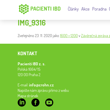
Články
Akce
Poradna
IMG_9316
Zveřejněno
23. 11. 2020
jako
1600 × 1200
v
Závěrečná zpráva z 
KONTAKT
Pacienti IBD z. s.
Polská 1664/15
120 00 Praha 2
E-mail:
info@crohn.cz
Napište nám zprávu přímo z webu
Mapa stránek