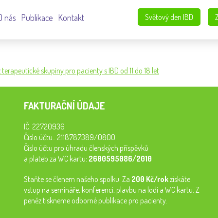
O nás
Publikace
Kontakt
Světový den IBD
terapeutické skupiny pro pacienty s IBD od 11 do 18 let
FAKTURAČNÍ ÚDAJE
IČ: 22720936
Číslo účtu.: 2118787389/0800
Číslo účtu pro úhradu členských příspěvků
a plateb za WC kartu:
2600595086/2010
Staňte se členem našeho spolku. Za
200 Kč/rok
získáte
vstup na semináře, konferenci, plavbu na lodi a WC kartu. Z
peněz tiskneme odborné publikace pro pacienty.