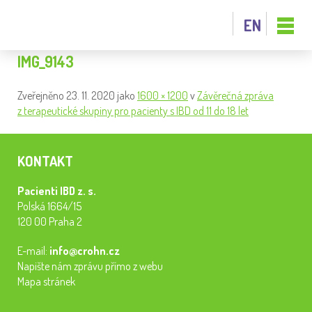
EN
IMG_9143
Zveřejněno
23. 11. 2020
jako
1600 × 1200
v
Závěrečná zpráva
z terapeutické skupiny pro pacienty s IBD od 11 do 18 let
KONTAKT
Pacienti IBD z. s.
Polská 1664/15
120 00 Praha 2
E-mail:
info@crohn.cz
Napište nám zprávu přímo z webu
Mapa stránek