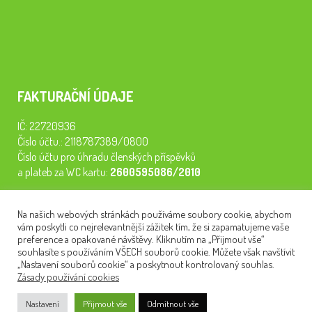
FAKTURAČNÍ ÚDAJE
IČ: 22720936
Číslo účtu.: 2118787389/0800
Číslo účtu pro úhradu členských příspěvků
a plateb za WC kartu:
2600595086/2010
Staňte se členem našeho spolku. Za
200 Kč/rok
získáte vstup na
Na našich webových stránkách používáme soubory cookie, abychom
semináře, konferenci, plavbu na lodi a WC kartu. Z peněz
vám poskytli co nejrelevantnější zážitek tím, že si zapamatujeme vaše
tiskneme odborné publikace pro pacienty.
preference a opakované návštěvy. Kliknutím na „Přijmout vše“
souhlasíte s používáním VŠECH souborů cookie. Můžete však navštívit
„Nastavení souborů cookie“ a poskytnout kontrolovaný souhlas.
Zásady používání cookies
NEWSLETTER
Nastavení
Přijmout vše
Odmítnout vše