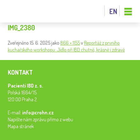
EN
IMG_2380
Zveřejněno
15. 6. 2025
jako
866 × 1155
v
Reportáž z prvního
kuchařského workshopu: Jídlo při IBD chutně, krásně i zdravě
KONTAKT
Pacienti IBD z. s.
Polská 1664/15
120 00 Praha 2
E-mail:
info@crohn.cz
Napište nám zprávu přímo z webu
Mapa stránek