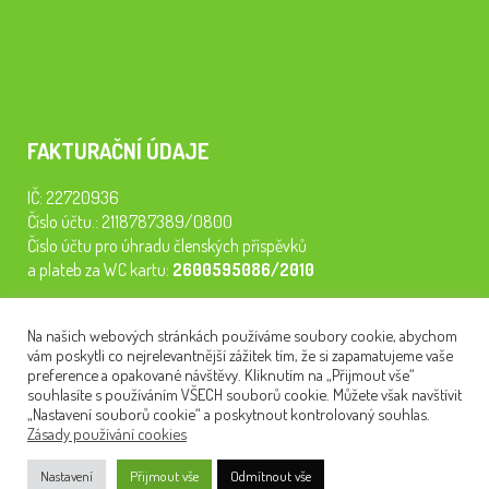
FAKTURAČNÍ ÚDAJE
IČ: 22720936
Číslo účtu.: 2118787389/0800
Číslo účtu pro úhradu členských příspěvků
a plateb za WC kartu:
2600595086/2010
Staňte se členem našeho spolku. Za
200 Kč/rok
získáte vstup na
Na našich webových stránkách používáme soubory cookie, abychom
semináře, konferenci, plavbu na lodi a WC kartu. Z peněz
vám poskytli co nejrelevantnější zážitek tím, že si zapamatujeme vaše
tiskneme odborné publikace pro pacienty.
preference a opakované návštěvy. Kliknutím na „Přijmout vše“
souhlasíte s používáním VŠECH souborů cookie. Můžete však navštívit
„Nastavení souborů cookie“ a poskytnout kontrolovaný souhlas.
Zásady používání cookies
NEWSLETTER
Nastavení
Přijmout vše
Odmítnout vše