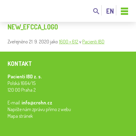
EN
NEW_EFCCA_LOGO
Zveřejněno
21. 9. 2020
jako
1600 × 612
v
Pacienti IBD
KONTAKT
Pacienti IBD z. s.
Polská 1664/15
120 00 Praha 2
E-mail:
info@crohn.cz
Napište nám zprávu přímo z webu
Mapa stránek