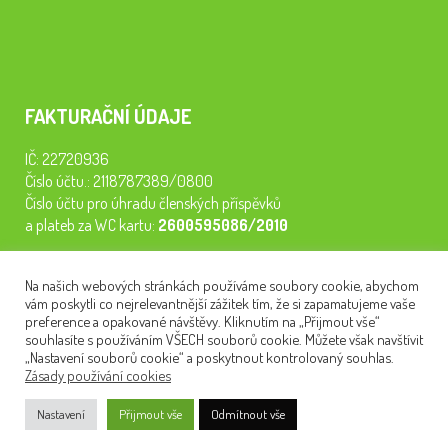
FAKTURAČNÍ ÚDAJE
IČ: 22720936
Číslo účtu.: 2118787389/0800
Číslo účtu pro úhradu členských příspěvků
a plateb za WC kartu:
2600595086/2010
Staňte se členem našeho spolku. Za
200 Kč/rok
získáte vstup na
Na našich webových stránkách používáme soubory cookie, abychom
semináře, konferenci, plavbu na lodi a WC kartu. Z peněz
vám poskytli co nejrelevantnější zážitek tím, že si zapamatujeme vaše
tiskneme odborné publikace pro pacienty.
preference a opakované návštěvy. Kliknutím na „Přijmout vše“
souhlasíte s používáním VŠECH souborů cookie. Můžete však navštívit
„Nastavení souborů cookie“ a poskytnout kontrolovaný souhlas.
Zásady používání cookies
NEWSLETTER
Nastavení
Přijmout vše
Odmítnout vše