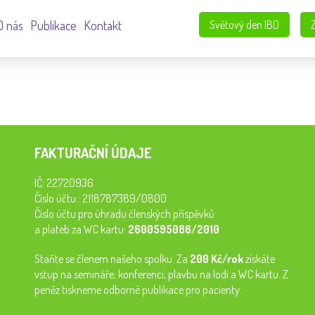
O nás
Publikace
Kontakt
Světový den IBD
FAKTURAČNÍ ÚDAJE
IČ: 22720936
Číslo účtu.: 2118787389/0800
Číslo účtu pro úhradu členských příspěvků
a plateb za WC kartu:
2600595086/2010
Staňte se členem našeho spolku. Za
200 Kč/rok
získáte
vstup na semináře, konferenci, plavbu na lodi a WC kartu. Z
peněz tiskneme odborné publikace pro pacienty.