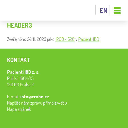
EN
HEADER3
Zveřejněno
24. 11. 2023
jako
1200 × 528
v
Pacienti IBD
KONTAKT
Pacienti IBD z. s.
Polská 1664/15
120 00 Praha 2
E-mail:
info@crohn.cz
Napište nám zprávu přímo z webu
Mapa stránek