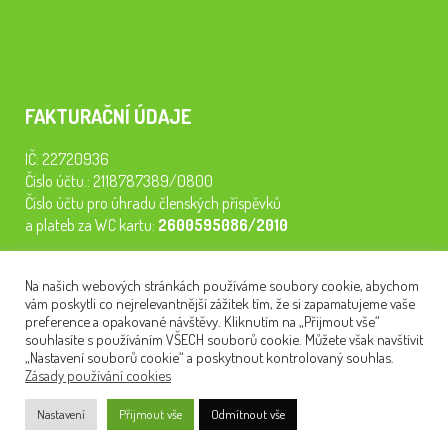
FAKTURAČNÍ ÚDAJE
IČ: 22720936
Číslo účtu.: 2118787389/0800
Číslo účtu pro úhradu členských příspěvků
a plateb za WC kartu:
2600595086/2010
Staňte se členem našeho spolku. Za
200 Kč/rok
získáte vstup na
Na našich webových stránkách používáme soubory cookie, abychom
semináře, konferenci, plavbu na lodi a WC kartu. Z peněz
vám poskytli co nejrelevantnější zážitek tím, že si zapamatujeme vaše
tiskneme odborné publikace pro pacienty.
preference a opakované návštěvy. Kliknutím na „Přijmout vše“
souhlasíte s používáním VŠECH souborů cookie. Můžete však navštívit
„Nastavení souborů cookie“ a poskytnout kontrolovaný souhlas.
Zásady používání cookies
NEWSLETTER
Nastavení
Přijmout vše
Odmítnout vše