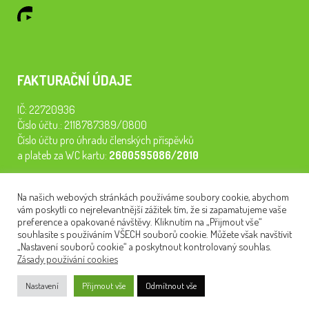
FAKTURAČNÍ ÚDAJE
IČ: 22720936
Číslo účtu.: 2118787389/0800
Číslo účtu pro úhradu členských příspěvků
a plateb za WC kartu:
2600595086/2010
Staňte se členem našeho spolku. Za
200 Kč/rok
získáte vstup na
Na našich webových stránkách používáme soubory cookie, abychom
semináře, konferenci, plavbu na lodi a WC kartu. Z peněz
vám poskytli co nejrelevantnější zážitek tím, že si zapamatujeme vaše
tiskneme odborné publikace pro pacienty.
preference a opakované návštěvy. Kliknutím na „Přijmout vše“
souhlasíte s používáním VŠECH souborů cookie. Můžete však navštívit
„Nastavení souborů cookie“ a poskytnout kontrolovaný souhlas.
Zásady používání cookies
NEWSLETTER
Nastavení
Přijmout vše
Odmítnout vše