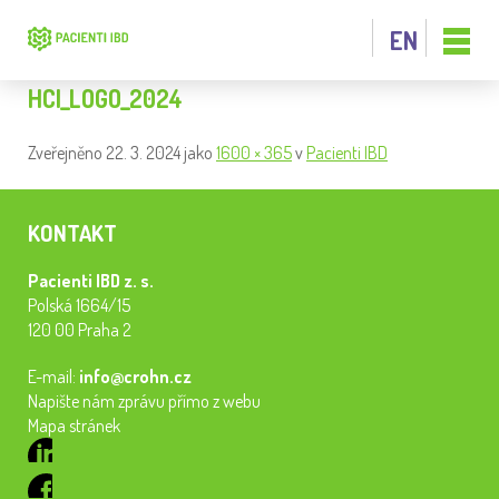
EN
HCI_LOGO_2024
Zveřejněno
22. 3. 2024
jako
1600 × 365
v
Pacienti IBD
KONTAKT
Pacienti IBD z. s.
Polská 1664/15
120 00 Praha 2
E-mail:
info@crohn.cz
Napište nám zprávu přímo z webu
Mapa stránek