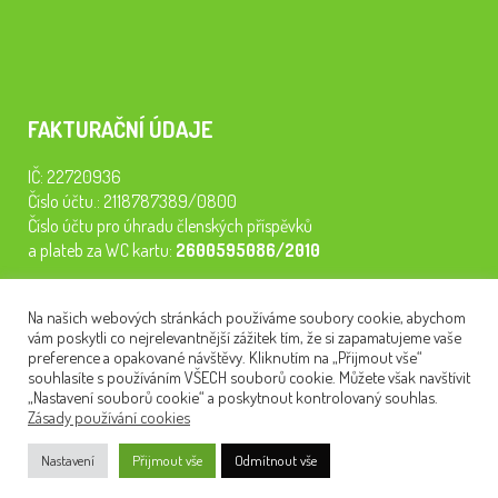
FAKTURAČNÍ ÚDAJE
IČ: 22720936
Číslo účtu.: 2118787389/0800
Číslo účtu pro úhradu členských příspěvků
a plateb za WC kartu:
2600595086/2010
Staňte se členem našeho spolku. Za
200 Kč/rok
získáte vstup na
Na našich webových stránkách používáme soubory cookie, abychom
semináře, konferenci, plavbu na lodi a WC kartu. Z peněz
vám poskytli co nejrelevantnější zážitek tím, že si zapamatujeme vaše
tiskneme odborné publikace pro pacienty.
preference a opakované návštěvy. Kliknutím na „Přijmout vše“
souhlasíte s používáním VŠECH souborů cookie. Můžete však navštívit
„Nastavení souborů cookie“ a poskytnout kontrolovaný souhlas.
Zásady používání cookies
NEWSLETTER
Nastavení
Přijmout vše
Odmítnout vše