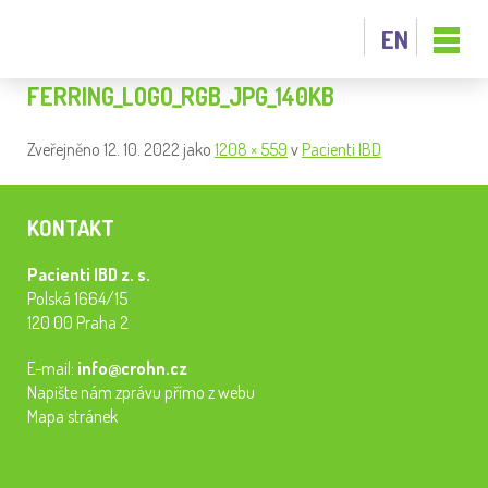
EN
FERRING_LOGO_RGB_JPG_140KB
Zveřejněno
12. 10. 2022
jako
1208 × 559
v
Pacienti IBD
KONTAKT
Pacienti IBD z. s.
Polská 1664/15
120 00 Praha 2
E-mail:
info@crohn.cz
Napište nám zprávu přímo z webu
Mapa stránek