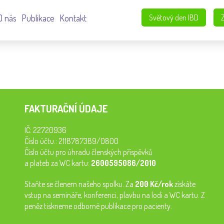
O nás
Publikace
Kontakt
Světový den IBD
FAKTURAČNÍ ÚDAJE
IČ: 22720936
Číslo účtu.: 2118787389/0800
Číslo účtu pro úhradu členských příspěvků
a plateb za WC kartu:
2600595086/2010
Staňte se členem našeho spolku. Za
200 Kč/rok
získáte
vstup na semináře, konferenci, plavbu na lodi a WC kartu. Z
peněz tiskneme odborné publikace pro pacienty.