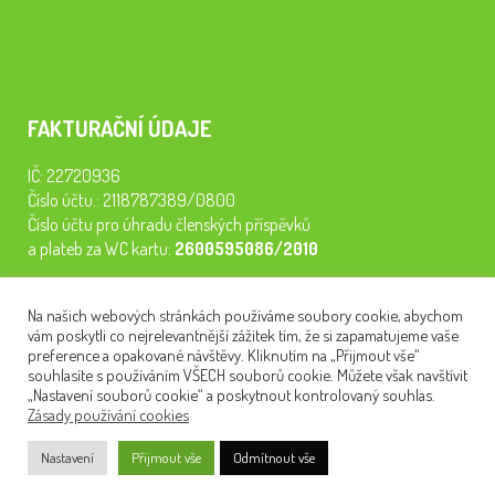
FAKTURAČNÍ ÚDAJE
IČ: 22720936
Číslo účtu.: 2118787389/0800
Číslo účtu pro úhradu členských příspěvků
a plateb za WC kartu:
2600595086/2010
Staňte se členem našeho spolku. Za
200 Kč/rok
získáte vstup na
Na našich webových stránkách používáme soubory cookie, abychom
semináře, konferenci, plavbu na lodi a WC kartu. Z peněz
vám poskytli co nejrelevantnější zážitek tím, že si zapamatujeme vaše
tiskneme odborné publikace pro pacienty.
preference a opakované návštěvy. Kliknutím na „Přijmout vše“
souhlasíte s používáním VŠECH souborů cookie. Můžete však navštívit
„Nastavení souborů cookie“ a poskytnout kontrolovaný souhlas.
Zásady používání cookies
NEWSLETTER
Nastavení
Přijmout vše
Odmítnout vše