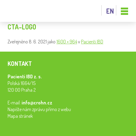
EN
CTA-LOGO
Zveřejněno
8. 6. 2021
jako
1600 × 964
v
Pacienti IBD
KONTAKT
Pacienti IBD z. s.
Polská 1664/15
120 00 Praha 2
E-mail:
info@crohn.cz
Napište nám zprávu přímo z webu
Mapa stránek