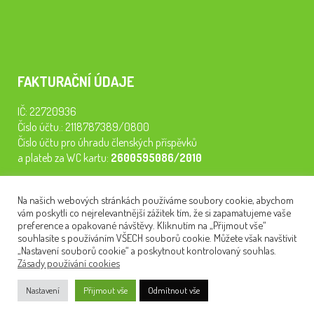
FAKTURAČNÍ ÚDAJE
IČ: 22720936
Číslo účtu.: 2118787389/0800
Číslo účtu pro úhradu členských příspěvků
a plateb za WC kartu:
2600595086/2010
Staňte se členem našeho spolku. Za
200 Kč/rok
získáte vstup na
Na našich webových stránkách používáme soubory cookie, abychom
semináře, konferenci, plavbu na lodi a WC kartu. Z peněz
vám poskytli co nejrelevantnější zážitek tím, že si zapamatujeme vaše
tiskneme odborné publikace pro pacienty.
preference a opakované návštěvy. Kliknutím na „Přijmout vše“
souhlasíte s používáním VŠECH souborů cookie. Můžete však navštívit
„Nastavení souborů cookie“ a poskytnout kontrolovaný souhlas.
Zásady používání cookies
NEWSLETTER
Nastavení
Přijmout vše
Odmítnout vše