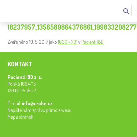
18237957_1356589864376861_199833208277
Zveřejněno
19. 5. 2017
jako
1600 × 791
v
Pacienti IBD
KONTAKT
Pacienti IBD z. s.
Polská 1664/15
120 00 Praha 2
E-mail:
info@crohn.cz
Napište nám zprávu přímo z webu
Mapa stránek