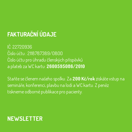
FAKTURAČNÍ ÚDAJE
IČ: 22720936
Číslo účtu.: 2118787389/0800
Číslo účtu pro úhradu členských příspěvků
a plateb za WC kartu:
2600595086/2010
Staňte se členem našeho spolku. Za
200 Kč/rok
získáte vstup na
semináře, konferenci, plavbu na lodi a WC kartu. Z peněz
tiskneme odborné publikace pro pacienty.
NEWSLETTER