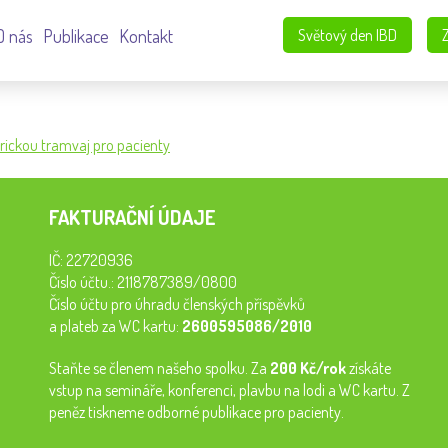
O nás
Publikace
Kontakt
Světový den IBD
orickou tramvaj pro pacienty
FAKTURAČNÍ ÚDAJE
IČ: 22720936
Číslo účtu.: 2118787389/0800
Číslo účtu pro úhradu členských příspěvků
a plateb za WC kartu:
2600595086/2010
Staňte se členem našeho spolku. Za
200 Kč/rok
získáte
vstup na semináře, konferenci, plavbu na lodi a WC kartu. Z
peněz tiskneme odborné publikace pro pacienty.