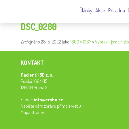
Články
Akce
Poradna
DSC_0280
Zveřejněno
28. 5. 2022
jako
1600 × 1067
v
Vypravili jsme hist
KONTAKT
Pacienti IBD z. s.
Polská 1664/15
120 00 Praha 2
E-mail:
info@crohn.cz
Napište nám zprávu přímo z webu
Mapa stránek