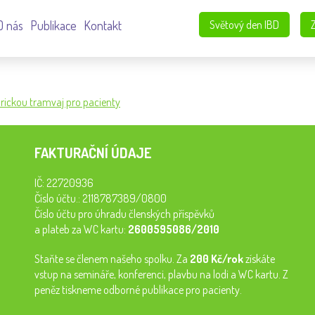
O nás
Publikace
Kontakt
Světový den IBD
orickou tramvaj pro pacienty
FAKTURAČNÍ ÚDAJE
IČ: 22720936
Číslo účtu.: 2118787389/0800
Číslo účtu pro úhradu členských příspěvků
a plateb za WC kartu:
2600595086/2010
Staňte se členem našeho spolku. Za
200 Kč/rok
získáte
vstup na semináře, konferenci, plavbu na lodi a WC kartu. Z
peněz tiskneme odborné publikace pro pacienty.