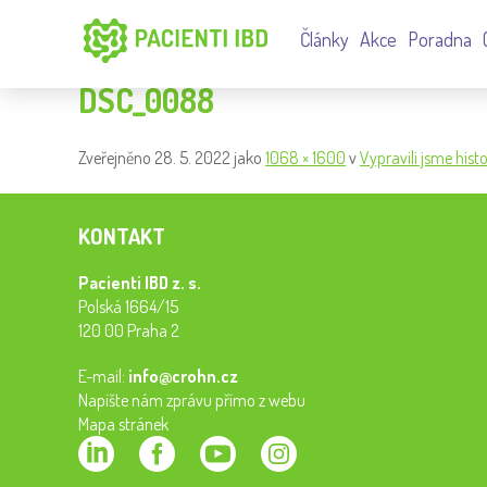
Články
Akce
Poradna
DSC_0088
Zveřejněno
28. 5. 2022
jako
1068 × 1600
v
Vypravili jsme hist
KONTAKT
Pacienti IBD z. s.
Polská 1664/15
120 00 Praha 2
E-mail:
info@crohn.cz
Napište nám zprávu přímo z webu
Mapa stránek