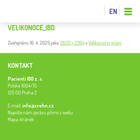
EN
VELIKONOCE_IBD
Zveřejněno
16. 4. 2025
jako
2820 × 2364
v
Velikonoční přání
KONTAKT
Pacienti IBD z. s.
Polská 1664/15
120 00 Praha 2
E-mail:
info@crohn.cz
Napište nám zprávu přímo z webu
Mapa stránek