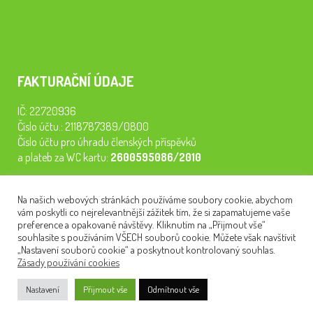
FAKTURAČNÍ ÚDAJE
IČ: 22720936
Číslo účtu.: 2118787389/0800
Číslo účtu pro úhradu členských příspěvků
a plateb za WC kartu:
2600595086/2010
Staňte se členem našeho spolku. Za
200 Kč/rok
získáte vstup na
Na našich webových stránkách používáme soubory cookie, abychom
semináře, konferenci, plavbu na lodi a WC kartu. Z peněz
vám poskytli co nejrelevantnější zážitek tím, že si zapamatujeme vaše
tiskneme odborné publikace pro pacienty.
preference a opakované návštěvy. Kliknutím na „Přijmout vše“
souhlasíte s používáním VŠECH souborů cookie. Můžete však navštívit
„Nastavení souborů cookie“ a poskytnout kontrolovaný souhlas.
Zásady používání cookies
NEWSLETTER
Nastavení
Přijmout vše
Odmítnout vše