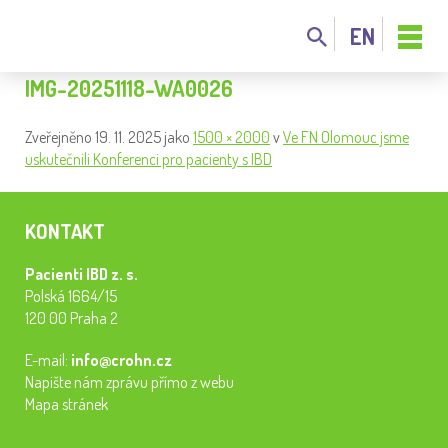
EN
IMG-20251118-WA0026
Zveřejněno
19. 11. 2025
jako
1500 × 2000
v
Ve FN Olomouc jsme
uskutečnili Konferenci pro pacienty s IBD
KONTAKT
Pacienti IBD z. s.
Polská 1664/15
120 00 Praha 2
E-mail:
info@crohn.cz
Napište nám zprávu přímo z webu
Mapa stránek