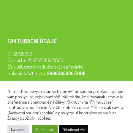
FAKTURAČNÍ ÚDAJE
IČ: 22720936
Číslo účtu.: 2118787389/0800
Číslo účtu pro úhradu členských příspěvků
a plateb za WC kartu:
2600595086/2010
Staňte se členem našeho spolku. Za
200 Kč/rok
získáte vstup na
Na našich webových stránkách používáme soubory cookie, abychom
semináře, konferenci, plavbu na lodi a WC kartu. Z peněz
vám poskytli co nejrelevantnější zážitek tím, že si zapamatujeme vaše
tiskneme odborné publikace pro pacienty.
preference a opakované návštěvy. Kliknutím na „Přijmout vše“
souhlasíte s používáním VŠECH souborů cookie. Můžete však navštívit
„Nastavení souborů cookie“ a poskytnout kontrolovaný souhlas.
Zásady používání cookies
NEWSLETTER
Nastavení
Přijmout vše
Odmítnout vše