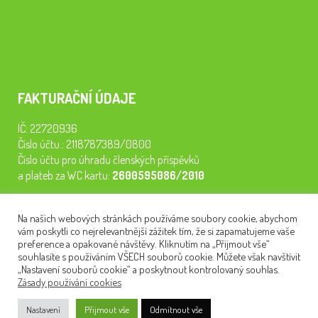
FAKTURAČNÍ ÚDAJE
IČ: 22720936
Číslo účtu.: 2118787389/0800
Číslo účtu pro úhradu členských příspěvků
a plateb za WC kartu:
2600595086/2010
Staňte se členem našeho spolku. Za
200 Kč/rok
získáte vstup na
Na našich webových stránkách používáme soubory cookie, abychom
semináře, konferenci, plavbu na lodi a WC kartu. Z peněz
vám poskytli co nejrelevantnější zážitek tím, že si zapamatujeme vaše
tiskneme odborné publikace pro pacienty.
preference a opakované návštěvy. Kliknutím na „Přijmout vše“
souhlasíte s používáním VŠECH souborů cookie. Můžete však navštívit
„Nastavení souborů cookie“ a poskytnout kontrolovaný souhlas.
Zásady používání cookies
NEWSLETTER
Nastavení
Přijmout vše
Odmítnout vše