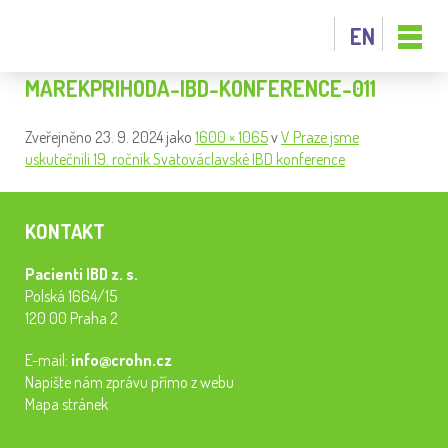
EN
MAREKPRIHODA-IBD-KONFERENCE-011
Zveřejněno
23. 9. 2024
jako
1600 × 1065
v
V Praze jsme
uskutečnili 19. ročník Svatováclavské IBD konference
KONTAKT
Pacienti IBD z. s.
Polská 1664/15
120 00 Praha 2
E-mail:
info@crohn.cz
Napište nám zprávu přímo z webu
Mapa stránek