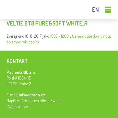
EN
VELTIE BT8 PURE&SOFT WHITE_R
Zveřejněno
16. 8. 2017
jako
1556 × 1200
v
Už nemusíte domů nosit
objemné role papírů
KONTAKT
Pacienti IBD z. s.
Polská 1664/15
120 00 Praha 2
E-mail:
info@crohn.cz
Napište nám zprávu přímo z webu
Mapa stránek