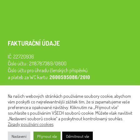
FAKTURAČNÍ ÚDAJE
IČ: 22720936
Číslo účtu.: 2118787389/0800
Číslo účtu pro úhradu členských příspěvků
a plateb za WC kartu:
2600595086/2010
Staňte se členem našeho spolku. Za
200 Kč/rok
získáte vstup na
Na našich webových stránkách používáme soubory cookie, abychom
semináře, konferenci, plavbu na lodi a WC kartu. Z peněz
vám poskytli co nejrelevantnější zážitek tím, že si zapamatujeme vaše
tiskneme odborné publikace pro pacienty.
preference a opakované návštěvy. Kliknutím na „Přijmout vše“
souhlasíte s používáním VŠECH souborů cookie. Můžete však navštívit
„Nastavení souborů cookie“ a poskytnout kontrolovaný souhlas.
Zásady používání cookies
NEWSLETTER
Nastavení
Přijmout vše
Odmítnout vše