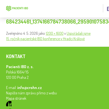
684234461_1374166784738066_29590107583
Zveřejněno
4. 5. 2026
jako
1200 × 1600
v
Uspořádali jsme
15. ročník pacientské IBD konference v Hradci Králové
KONTAKT
Pacienti IBD z. s.
Polská 1664/15
120 00 Praha 2
E-mail:
info@crohn.cz
Napište nám zprávu přímo z webu
Mapa stránek