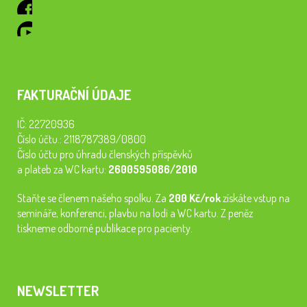
FAKTURAČNÍ ÚDAJE
IČ: 22720936
Číslo účtu.: 2118787389/0800
Číslo účtu pro úhradu členských příspěvků
a plateb za WC kartu:
2600595086/2010
Staňte se členem našeho spolku. Za
200 Kč/rok
získáte vstup na
semináře, konferenci, plavbu na lodi a WC kartu. Z peněz
tiskneme odborné publikace pro pacienty.
NEWSLETTER