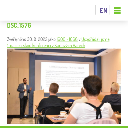
EN
DSC_1576
Zveřejněno
30. 8. 2022
jako
1600 × 1068
v
Uspořádali jsme
1. pacientskou konferenci v Karlových Varech