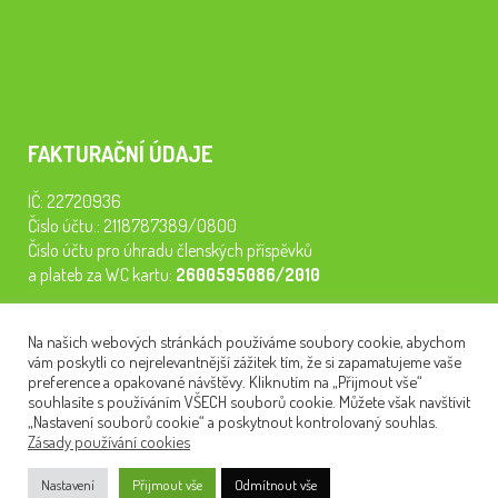
FAKTURAČNÍ ÚDAJE
IČ: 22720936
Číslo účtu.: 2118787389/0800
Číslo účtu pro úhradu členských příspěvků
a plateb za WC kartu:
2600595086/2010
Staňte se členem našeho spolku. Za
200 Kč/rok
získáte vstup na
Na našich webových stránkách používáme soubory cookie, abychom
semináře, konferenci, plavbu na lodi a WC kartu. Z peněz
vám poskytli co nejrelevantnější zážitek tím, že si zapamatujeme vaše
tiskneme odborné publikace pro pacienty.
preference a opakované návštěvy. Kliknutím na „Přijmout vše“
souhlasíte s používáním VŠECH souborů cookie. Můžete však navštívit
„Nastavení souborů cookie“ a poskytnout kontrolovaný souhlas.
Zásady používání cookies
NEWSLETTER
Nastavení
Přijmout vše
Odmítnout vše