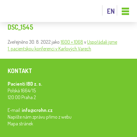
EN
DSC_1545
Zveřejněno
30. 8. 2022
jako
1600 × 1068
v
Uspořádali jsme
1. pacientskou konferenci v Karlových Varech
KONTAKT
Pacienti IBD z. s.
Polská 1664/15
120 00 Praha 2
E-mail:
info@crohn.cz
Napište nám zprávu přímo z webu
Mapa stránek