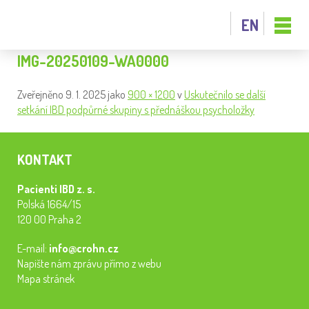
EN
IMG-20250109-WA0000
Zveřejněno
9. 1. 2025
jako
900 × 1200
v
Uskutečnilo se další
setkání IBD podpůrné skupiny s přednáškou psycholožky
KONTAKT
Pacienti IBD z. s.
Polská 1664/15
120 00 Praha 2
E-mail:
info@crohn.cz
Napište nám zprávu přímo z webu
Mapa stránek