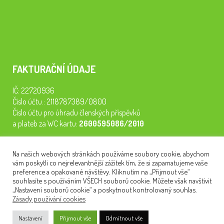
FAKTURAČNÍ ÚDAJE
IČ: 22720936
Číslo účtu.: 2118787389/0800
Číslo účtu pro úhradu členských příspěvků
a plateb za WC kartu:
2600595086/2010
Staňte se členem našeho spolku. Za
200 Kč/rok
získáte vstup na
Na našich webových stránkách používáme soubory cookie, abychom
semináře, konferenci, plavbu na lodi a WC kartu. Z peněz
vám poskytli co nejrelevantnější zážitek tím, že si zapamatujeme vaše
tiskneme odborné publikace pro pacienty.
preference a opakované návštěvy. Kliknutím na „Přijmout vše“
souhlasíte s používáním VŠECH souborů cookie. Můžete však navštívit
„Nastavení souborů cookie“ a poskytnout kontrolovaný souhlas.
Zásady používání cookies
NEWSLETTER
Nastavení
Přijmout vše
Odmítnout vše