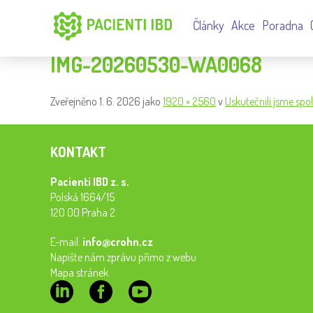
Články
Akce
Poradna
IMG-20260530-WA0068
Zveřejněno
1. 6. 2026
jako
1920 × 2560
v
Uskutečnili jsme spo
KONTAKT
Pacienti IBD z. s.
Polská 1664/15
120 00 Praha 2
E-mail:
info@crohn.cz
Napište nám zprávu přímo z webu
Mapa stránek