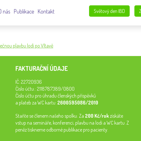
O nás
Publikace
Kontakt
Světový den IBD
lečnou plavbu lodí po Vltavě
FAKTURAČNÍ ÚDAJE
IČ: 22720936
Číslo účtu.: 2118787389/0800
Číslo účtu pro úhradu členských příspěvků
a plateb za WC kartu:
2600595086/2010
Staňte se členem našeho spolku. Za
200 Kč/rok
získáte
vstup na semináře, konferenci, plavbu na lodi a WC kartu. Z
peněz tiskneme odborné publikace pro pacienty.