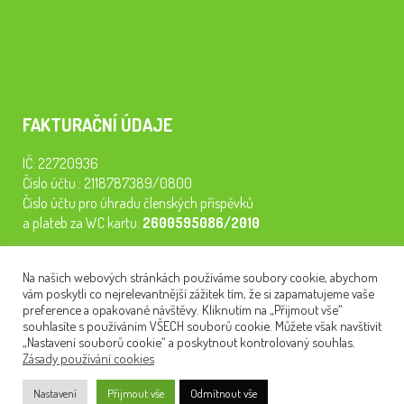
FAKTURAČNÍ ÚDAJE
IČ: 22720936
Číslo účtu.: 2118787389/0800
Číslo účtu pro úhradu členských příspěvků
a plateb za WC kartu:
2600595086/2010
Staňte se členem našeho spolku. Za
200 Kč/rok
získáte vstup na
Na našich webových stránkách používáme soubory cookie, abychom
semináře, konferenci, plavbu na lodi a WC kartu. Z peněz
vám poskytli co nejrelevantnější zážitek tím, že si zapamatujeme vaše
tiskneme odborné publikace pro pacienty.
preference a opakované návštěvy. Kliknutím na „Přijmout vše“
souhlasíte s používáním VŠECH souborů cookie. Můžete však navštívit
„Nastavení souborů cookie“ a poskytnout kontrolovaný souhlas.
Zásady používání cookies
NEWSLETTER
Nastavení
Přijmout vše
Odmítnout vše