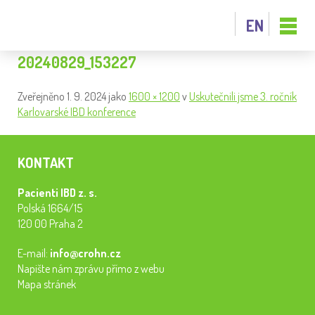
EN
20240829_153227
Zveřejněno
1. 9. 2024
jako
1600 × 1200
v
Uskutečnili jsme 3. ročník
Karlovarské IBD konference
KONTAKT
Pacienti IBD z. s.
Polská 1664/15
120 00 Praha 2
E-mail:
info@crohn.cz
Napište nám zprávu přímo z webu
Mapa stránek