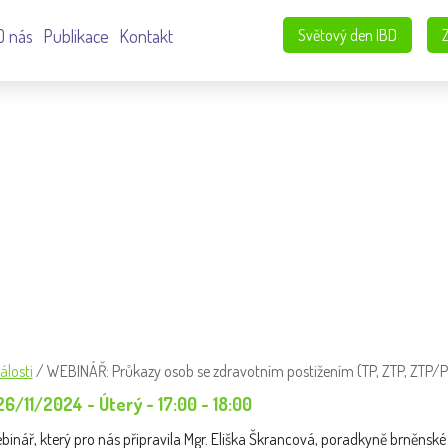
O nás
Publikace
Kontakt
Světový den IBD
 ZDRAVOTNÍM POSTIŽENÍM (TP, ZT
álosti
/
WEBINÁŘ: Průkazy osob se zdravotním postižením (TP, ZTP, ZTP/P
6/11/2024 - Úterý - 17:00 - 18:00
inář, který pro nás připravila Mgr. Eliška Škrancová, poradkyně brněnsk