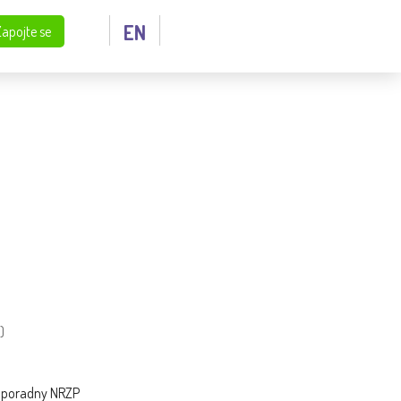
EN
Zapojte se
P, ZTP/P)
)
é poradny NRZP