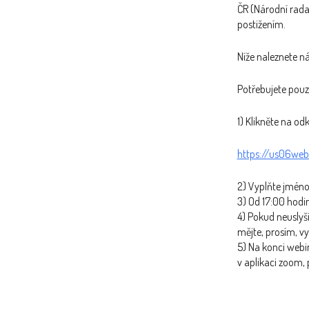
ČR (Národní rada
postižením.
Níže naleznete ná
Potřebujete pouze
1) Klikněte na od
https://us06we
2) Vyplňte jméno 
3) Od 17:00 hodi
4) Pokud neuslyší
mějte, prosím, v
5) Na konci webi
v aplikaci zoom,