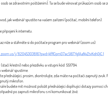
 osob se zdravotním poštižením). Ta se bude věnovat průkazům osob se 
vod, jak webinář spustíte na vašem zařízení (počítač, mobilní telefon).
 připojení k internetu.
kaz níže a stáhněte si do počítače program pro webinář (zoom.us).
b.zoom.us/j/82045303816?pwd=kfRCpmG7acSI6TYg1AaNvZtvKqh0jC.1
(stačí křestní) nebo přezdívku a vstupní kód: 551794.
n webinář spustíme.
te přednášející, prosím, zkontrolujte, zda máte na počítači zapnutý zvuk
ypnutý mikrofon.
náře budete mít možnost položit přednášející doplňující dotazy pomocí cha
 případně po zapnutí mikrofonu s ní komunikovat živě.