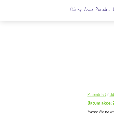
Články
Akce
Poradna
WEBINÁŘ: PRŮKAZY OSOB SE
Pacienti IBD
/
Ud
Datum akce: 2
Zveme Vás na web