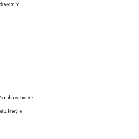
zdravotním
. Po dobu webináře
tu, který je