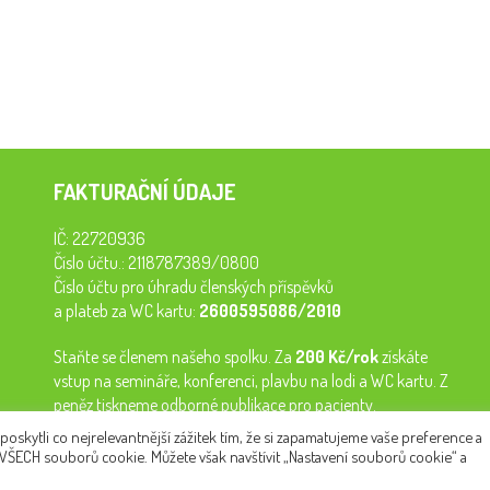
FAKTURAČNÍ ÚDAJE
IČ: 22720936
Číslo účtu.: 2118787389/0800
Číslo účtu pro úhradu členských příspěvků
a plateb za WC kartu:
2600595086/2010
Staňte se členem našeho spolku. Za
200 Kč/rok
získáte
vstup na semináře, konferenci, plavbu na lodi a WC kartu. Z
peněz tiskneme odborné publikace pro pacienty.
kytli co nejrelevantnější zážitek tím, že si zapamatujeme vaše preference a
 VŠECH souborů cookie. Můžete však navštívit „Nastavení souborů cookie“ a