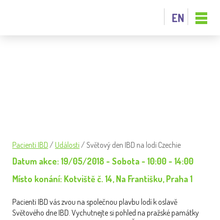
EN
SVĚTOVÝ DEN IBD NA LODI CZECHIE
Pacienti IBD
/
Události
/
Světový den IBD na lodi Czechie
Datum akce: 19/05/2018 - Sobota - 10:00 - 14:00
Místo konání: Kotviště č. 14, Na Františku, Praha 1
Pacienti IBD vás zvou
na
společnou plavbu
lod
í k oslavě
Světového dne IBD. Vychutnejte si pohled
na
pražské památky