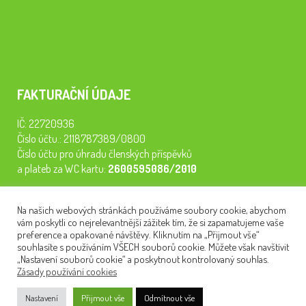
FAKTURAČNÍ ÚDAJE
IČ: 22720936
Číslo účtu.: 2118787389/0800
Číslo účtu pro úhradu členských příspěvků
a plateb za WC kartu:
2600595086/2010
Staňte se členem našeho spolku. Za
200 Kč/rok
získáte vstup na
Na našich webových stránkách používáme soubory cookie, abychom
semináře, konferenci, plavbu na lodi a WC kartu. Z peněz
vám poskytli co nejrelevantnější zážitek tím, že si zapamatujeme vaše
tiskneme odborné publikace pro pacienty.
preference a opakované návštěvy. Kliknutím na „Přijmout vše“
souhlasíte s používáním VŠECH souborů cookie. Můžete však navštívit
„Nastavení souborů cookie“ a poskytnout kontrolovaný souhlas.
Zásady používání cookies
NEWSLETTER
Nastavení
Přijmout vše
Odmítnout vše