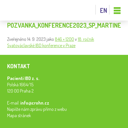
EN
POZVANKA_KONFERENCE2023_SP_MARTINE
Zveřejněno
14. 9. 2023
jako
846 × 1200
v
18. ročník
Svatováclavské IBD konference v Praze
KONTAKT
Pacienti IBD z. s.
Polská 1664/15
120 00 Praha 2
E-mail:
info@crohn.cz
Napište nám zprávu přímo z webu
Mapa stránek