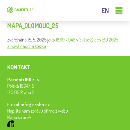
EN
MAPA_OLOMOUC_25
Zveřejněno
15. 5. 2025
jako
1869 × 946
v
Světový den IBD 2025
a nová naučná stezka
KONTAKT
Pacienti IBD z. s.
Polská 1664/15
120 00 Praha 2
E-mail:
info@crohn.cz
Napište nám zprávu přímo z webu
Mapa stránek