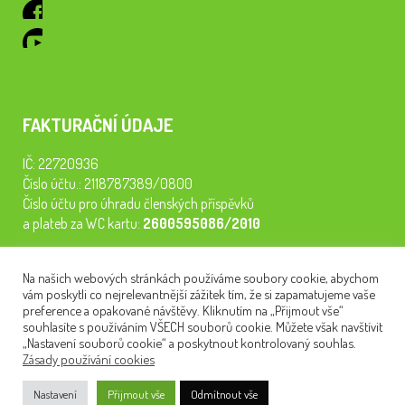
FAKTURAČNÍ ÚDAJE
IČ: 22720936
Číslo účtu.: 2118787389/0800
Číslo účtu pro úhradu členských příspěvků
a plateb za WC kartu:
2600595086/2010
Staňte se členem našeho spolku. Za
200 Kč/rok
získáte vstup na
Na našich webových stránkách používáme soubory cookie, abychom
semináře, konferenci, plavbu na lodi a WC kartu. Z peněz
vám poskytli co nejrelevantnější zážitek tím, že si zapamatujeme vaše
tiskneme odborné publikace pro pacienty.
preference a opakované návštěvy. Kliknutím na „Přijmout vše“
souhlasíte s používáním VŠECH souborů cookie. Můžete však navštívit
„Nastavení souborů cookie“ a poskytnout kontrolovaný souhlas.
Zásady používání cookies
NEWSLETTER
Nastavení
Přijmout vše
Odmítnout vše