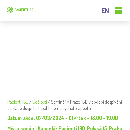
EN
SEMINÁŘ V PRAZE: IBD V OBDOBÍ
DOSPÍVÁNÍ A MLADÉ DOSPĚLOSTI
POHLEDEM PSYCHOTERAPEUTA
Pacienti IBD
/
Události
/
Seminář v Praze: IBD v období dospívání
a mladé dospělosti pohledem psychoterapeuta
Datum akce: 07/03/2024 - Čtvrtek - 18:00 - 19:00
Místo konání: Kancelář Pacienti IBD, Polská 15, Praha