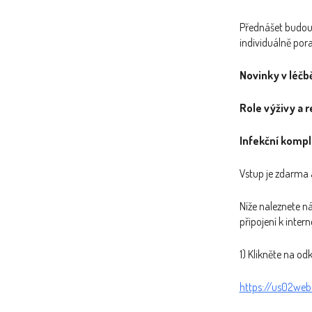
Přednášet budou 
individuálně por
Novinky v léčb
Role výživy a 
Infekční kompl
Vstup je zdarma a 
Níže naleznete ná
připojení k intern
1) Klikněte na od
https://us02web