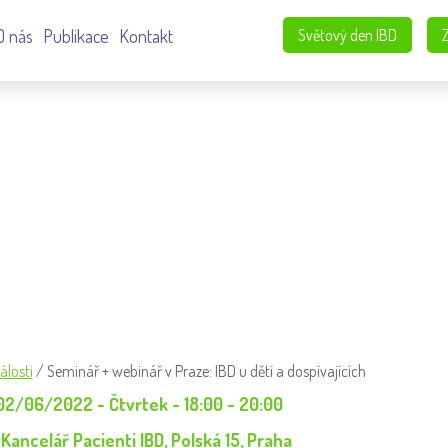
O nás
Publikace
Kontakt
Světový den IBD
: IBD U DĚTÍ A DOSPÍVAJÍCÍCH
álosti
/
Seminář + webinář v Praze: IBD u dětí a dospívajících
02/06/2022 - Čtvrtek - 18:00 - 20:00
 Kancelář Pacienti IBD, Polská 15, Praha