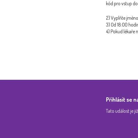
kód pro vstup do 
2) Vyplňte jméno 
3) Od 18:O0 hodi
4) Pokud lékaře n
Přihlásit se n
Tato událost je j