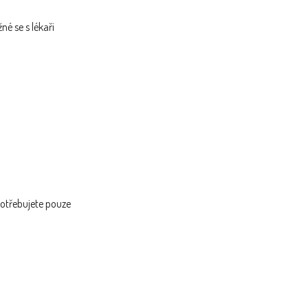
é se s lékaři
 Potřebujete pouze