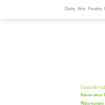
Články
Akce
Poradna
SEMINÁŘ + WEBINÁŘ V PRAZE
Pacienti IBD
/
Ud
Datum akce: 
Místo konání: