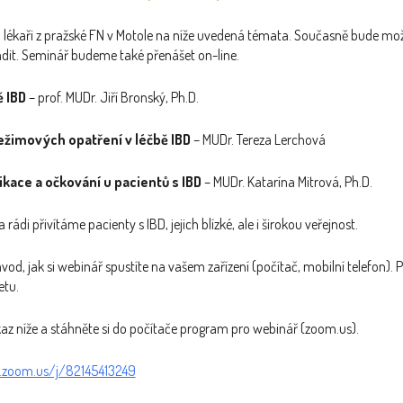
lékaři z pražské FN v Motole na níže uvedená témata. Současně bude možn
adit. Seminář budeme také přenášet on-line.
ě IBD
– prof. MUDr. Jiří Bronský, Ph.D.
režimových opatření v léčbě IBD
– MUDr. Tereza Lerchová
ikace a očkování u pacientů s IBD
– MUDr. Katarína Mitrová, Ph.D.
rádi přivítáme pacienty s IBD, jejich blízké, ale i širokou veřejnost.
vod, jak si webinář spustíte na vašem zařízení (počítač, mobilní telefon).
etu.
kaz níže a stáhněte si do počítače program pro webinář (zoom.us).
.zoom.us/j/82145413249