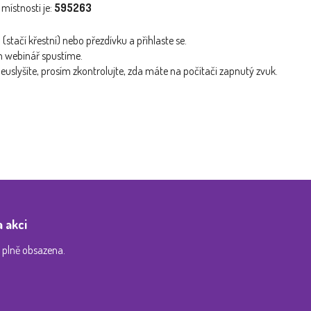
místnosti je:
595263
(stačí křestní) nebo přezdívku a přihlaste se.
n webinář spustíme.
euslyšíte, prosím zkontrolujte, zda máte na počítači zapnutý zvuk.
a akci
iž plně obsazena.