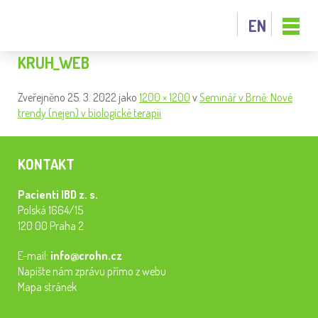
EN
KRUH_WEB
Zveřejněno
25. 3. 2022
jako
1200 × 1200
v
Seminář v Brně: Nové
trendy (nejen) v biologické terapii
KONTAKT
Pacienti IBD z. s.
Polská 1664/15
120 00 Praha 2
E-mail:
info@crohn.cz
Napište nám zprávu přímo z webu
Mapa stránek