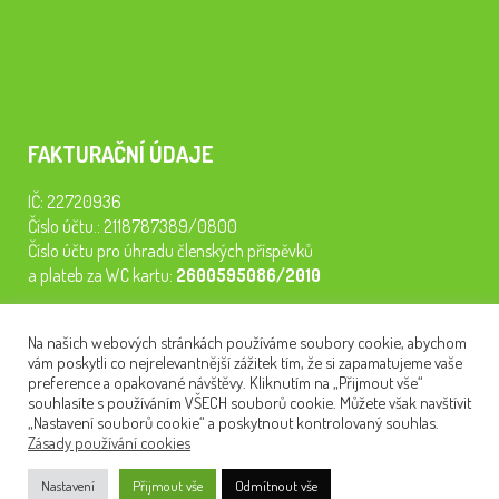
FAKTURAČNÍ ÚDAJE
IČ: 22720936
Číslo účtu.: 2118787389/0800
Číslo účtu pro úhradu členských příspěvků
a plateb za WC kartu:
2600595086/2010
Staňte se členem našeho spolku. Za
200 Kč/rok
získáte vstup na
Na našich webových stránkách používáme soubory cookie, abychom
semináře, konferenci, plavbu na lodi a WC kartu. Z peněz
vám poskytli co nejrelevantnější zážitek tím, že si zapamatujeme vaše
tiskneme odborné publikace pro pacienty.
preference a opakované návštěvy. Kliknutím na „Přijmout vše“
souhlasíte s používáním VŠECH souborů cookie. Můžete však navštívit
„Nastavení souborů cookie“ a poskytnout kontrolovaný souhlas.
Zásady používání cookies
NEWSLETTER
Nastavení
Přijmout vše
Odmítnout vše