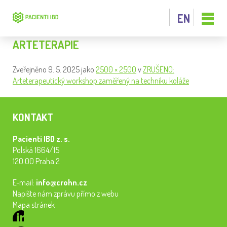
EN
ARTETERAPIE
Zveřejněno
9. 5. 2025
jako
2500 × 2500
v
ZRUŠENO:
Arteterapeutický workshop zaměřený na techniku koláže
KONTAKT
Pacienti IBD z. s.
Polská 1664/15
120 00 Praha 2
E-mail:
info@crohn.cz
Napište nám zprávu přímo z webu
Mapa stránek