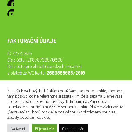
FAKTURAČNÍ ÚDAJE
IČ: 22720936
Číslo účtu.: 2118787389/0800
Číslo účtu pro úhradu členských příspěvků
a plateb za WC kartu:
2600595086/2010
Staňte se členem našeho spolku. Za
200 Kč/rok
získáte vstup na
Na našich webových stránkách používáme soubory cookie, abychom
semináře, konferenci, plavbu na lodi a WC kartu. Z peněz
vám poskytli co nejrelevantnější zážitek tím, že si zapamatujeme vaše
tiskneme odborné publikace pro pacienty.
preference a opakované návštěvy. Kliknutím na „Přijmout vše“
souhlasíte s používáním VŠECH souborů cookie. Můžete však navštívit
„Nastavení souborů cookie“ a poskytnout kontrolovaný souhlas.
Zásady používání cookies
NEWSLETTER
Nastavení
Přijmout vše
Odmítnout vše