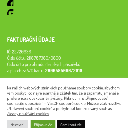
FAKTURAČNÍ ÚDAJE
IČ: 22720936
Číslo účtu.: 2118787389/0800
Číslo účtu pro úhradu členských příspěvků
a plateb za WC kartu:
2600595086/2010
Staňte se členem našeho spolku. Za
200 Kč/rok
získáte vstup na
Na našich webových stránkách používáme soubory cookie, abychom
semináře, konferenci, plavbu na lodi a WC kartu. Z peněz
vám poskytli co nejrelevantnější zážitek tím, že si zapamatujeme vaše
tiskneme odborné publikace pro pacienty.
preference a opakované návštěvy. Kliknutím na „Přijmout vše“
souhlasíte s používáním VŠECH souborů cookie. Můžete však navštívit
„Nastavení souborů cookie“ a poskytnout kontrolovaný souhlas.
Zásady používání cookies
NEWSLETTER
Nastavení
Přijmout vše
Odmítnout vše