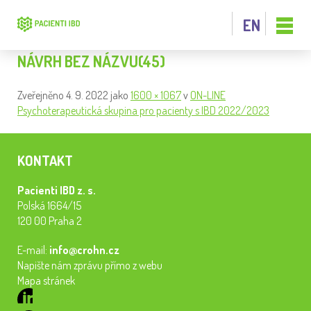
EN
NÁVRH BEZ NÁZVU(45)
Zveřejněno
4. 9. 2022
jako
1600 × 1067
v
ON-LINE
Psychoterapeutická skupina pro pacienty s IBD 2022/2023
KONTAKT
Pacienti IBD z. s.
Polská 1664/15
120 00 Praha 2
E-mail:
info@crohn.cz
Napište nám zprávu přímo z webu
Mapa stránek