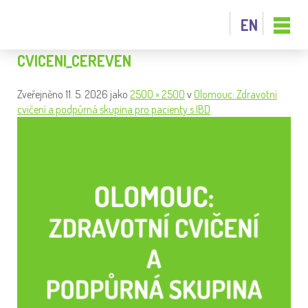
EN
CVICENI_CEREVEN
Zveřejněno
11. 5. 2026
jako
2500 × 2500
v
Olomouc: Zdravotní
cvičení a podpůrná skupina pro pacienty s IBD