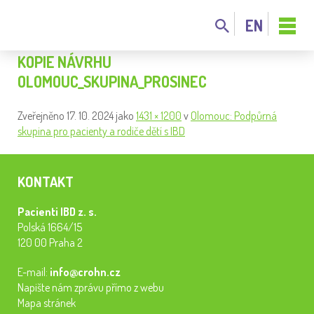
EN
KOPIE NÁVRHU
OLOMOUC_SKUPINA_PROSINEC
Zveřejněno
17. 10. 2024
jako
1431 × 1200
v
Olomouc: Podpůrná
skupina pro pacienty a rodiče dětí s IBD
KONTAKT
Pacienti IBD z. s.
Polská 1664/15
120 00 Praha 2
E-mail:
info@crohn.cz
Napište nám zprávu přímo z webu
Mapa stránek