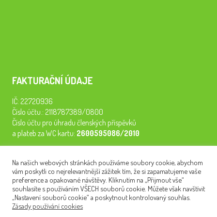
FAKTURAČNÍ ÚDAJE
IČ: 22720936
Číslo účtu.: 2118787389/0800
Číslo účtu pro úhradu členských příspěvků
a plateb za WC kartu:
2600595086/2010
Staňte se členem našeho spolku. Za
200 Kč/rok
získáte vstup na
Na našich webových stránkách používáme soubory cookie, abychom
semináře, konferenci, plavbu na lodi a WC kartu. Z peněz
vám poskytli co nejrelevantnější zážitek tím, že si zapamatujeme vaše
tiskneme odborné publikace pro pacienty.
preference a opakované návštěvy. Kliknutím na „Přijmout vše“
souhlasíte s používáním VŠECH souborů cookie. Můžete však navštívit
„Nastavení souborů cookie“ a poskytnout kontrolovaný souhlas.
Zásady používání cookies