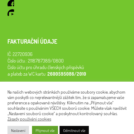
FAKTURAČNÍ ÚDAJE
IČ: 22720936
Číslo účtu.: 2118787389/0800
Číslo účtu pro úhradu členských příspěvků
a plateb za WC kartu:
2600595086/2010
Staňte se členem našeho spolku. Za
200 Kč/rok
získáte vstup na
Na našich webových stránkách používáme soubory cookie, abychom
semináře, konferenci, plavbu na lodi a WC kartu. Z peněz
vám poskytli co nejrelevantnější zážitek tím, že si zapamatujeme vaše
tiskneme odborné publikace pro pacienty.
preference a opakované návštěvy. Kliknutím na „Přijmout vše“
souhlasíte s používáním VŠECH souborů cookie. Můžete však navštívit
„Nastavení souborů cookie“ a poskytnout kontrolovaný souhlas.
Zásady používání cookies
NEWSLETTER
Nastavení
Přijmout vše
Odmítnout vše