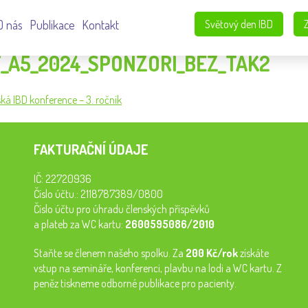
O nás
Publikace
Kontakt
Světový den IBD
_A5_2024_SPONZORI_BEZ_TAK2
ká IBD konference – 3. ročník
FAKTURAČNÍ ÚDAJE
IČ: 22720936
Číslo účtu.: 2118787389/0800
Číslo účtu pro úhradu členských příspěvků
a plateb za WC kartu:
2600595086/2010
Staňte se členem našeho spolku. Za
200 Kč/rok
získáte
vstup na semináře, konferenci, plavbu na lodi a WC kartu. Z
peněz tiskneme odborné publikace pro pacienty.