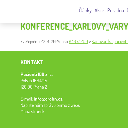
Články
Akce
Poradna
KONFERENCE_KARLOVY_VARY
Zveřejněno
27. 8. 2024
jako
846 × 1200
v
Karlovarská pacients
KONTAKT
Pacienti IBD z. s.
Polská 1664/15
120 00 Praha 2
E-mail:
info@crohn.cz
Napište nám zprávu přímo z webu
Mapa stránek