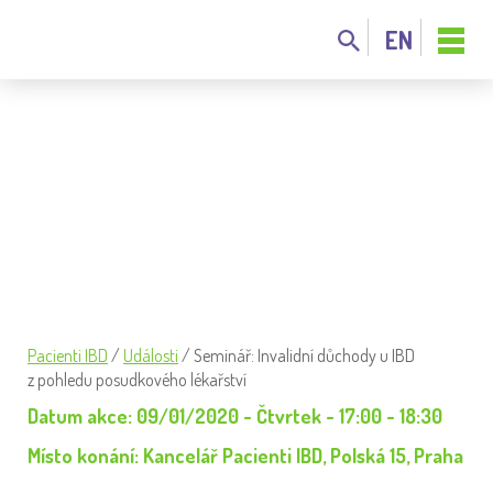
EN
SEMINÁŘ: INVALIDNÍ DŮCHODY U IBD
Z POHLEDU POSUDKOVÉHO LÉKAŘSTVÍ
Pacienti IBD
/
Události
/
Seminář: Invalidní důchody u IBD
z pohledu posudkového lékařství
Datum akce: 09/01/2020 - Čtvrtek - 17:00 - 18:30
Místo konání: Kancelář Pacienti IBD, Polská 15, Praha