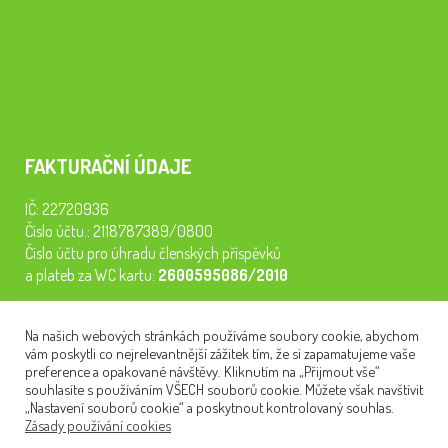
FAKTURAČNÍ ÚDAJE
IČ: 22720936
Číslo účtu.: 2118787389/0800
Číslo účtu pro úhradu členských příspěvků
a plateb za WC kartu:
2600595086/2010
Staňte se členem našeho spolku. Za
200 Kč/rok
získáte vstup na
Na našich webových stránkách používáme soubory cookie, abychom
semináře, konferenci, plavbu na lodi a WC kartu. Z peněz
vám poskytli co nejrelevantnější zážitek tím, že si zapamatujeme vaše
tiskneme odborné publikace pro pacienty.
preference a opakované návštěvy. Kliknutím na „Přijmout vše“
souhlasíte s používáním VŠECH souborů cookie. Můžete však navštívit
„Nastavení souborů cookie“ a poskytnout kontrolovaný souhlas.
Zásady používání cookies