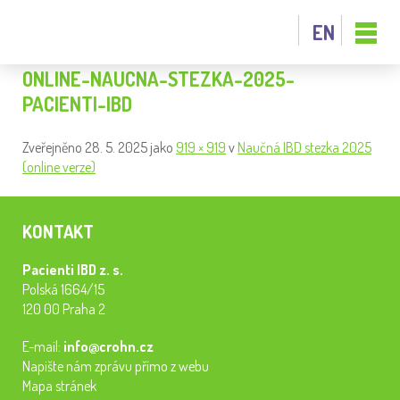
EN
ONLINE-NAUCNA-STEZKA-2025-
PACIENTI-IBD
Zveřejněno
28. 5. 2025
jako
919 × 919
v
Naučná IBD stezka 2025
(online verze)
KONTAKT
Pacienti IBD z. s.
Polská 1664/15
120 00 Praha 2
E-mail:
info@crohn.cz
Napište nám zprávu přímo z webu
Mapa stránek