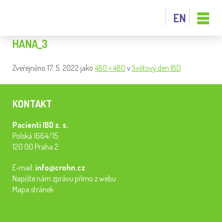
EN
HANA_3
Zveřejněno
17. 5. 2022
jako
480 × 480
v
Světový den IBD
KONTAKT
Pacienti IBD z. s.
Polská 1664/15
120 00 Praha 2
E-mail:
info@crohn.cz
Napište nám zprávu přímo z webu
Mapa stránek