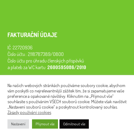
FAKTURAČNÍ ÚDAJE
IČ: 22720936
Číslo účtu.: 2118787389/0800
Číslo účtu pro úhradu členských příspěvků
a plateb za WC kartu:
2600595086/2010
Staňte se členem našeho spolku. Za
200 Kč/rok
získáte vstup na
Na našich webových stránkách používáme soubory cookie, abychom
semináře, konferenci, plavbu na lodi a WC kartu. Z peněz
vám poskytli co nejrelevantnější zážitek tím, že si zapamatujeme vaše
tiskneme odborné publikace pro pacienty.
preference a opakované návštěvy. Kliknutím na „Přijmout vše“
souhlasíte s používáním VŠECH souborů cookie. Můžete však navštívit
„Nastavení souborů cookie“ a poskytnout kontrolovaný souhlas.
Zásady používání cookies
NEWSLETTER
Nastavení
Přijmout vše
Odmítnout vše