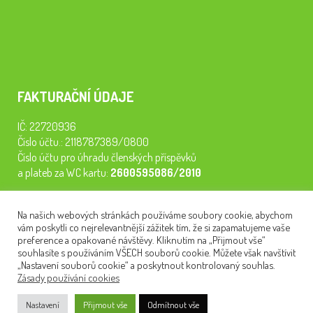
FAKTURAČNÍ ÚDAJE
IČ: 22720936
Číslo účtu.: 2118787389/0800
Číslo účtu pro úhradu členských příspěvků
a plateb za WC kartu:
2600595086/2010
Staňte se členem našeho spolku. Za
200 Kč/rok
získáte vstup na
Na našich webových stránkách používáme soubory cookie, abychom
semináře, konferenci, plavbu na lodi a WC kartu. Z peněz
vám poskytli co nejrelevantnější zážitek tím, že si zapamatujeme vaše
tiskneme odborné publikace pro pacienty.
preference a opakované návštěvy. Kliknutím na „Přijmout vše“
souhlasíte s používáním VŠECH souborů cookie. Můžete však navštívit
„Nastavení souborů cookie“ a poskytnout kontrolovaný souhlas.
Zásady používání cookies
NEWSLETTER
Nastavení
Přijmout vše
Odmítnout vše